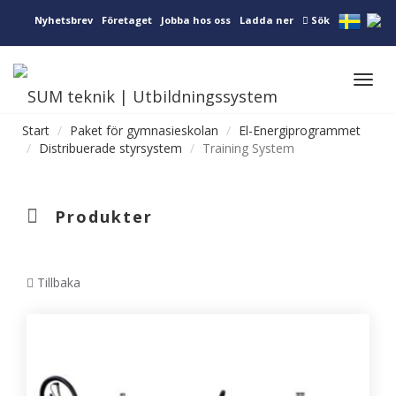
Nyhetsbrev
Företaget
Jobba hos oss
Ladda ner
Sök
Toggl
navig
Start
Paket för gymnasieskolan
El-Energiprogrammet
Distribuerade styrsystem
Training System
Produkter
Tillbaka