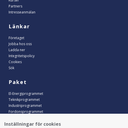
Kurser
Partners
Intresseanmälan
Länkar
Företaget
Jobba hos oss
Ladda ner
Integritetspolicy
Cookies
Sök
Paket
El-Energiprogrammet
Teknikprogrammet
Industriprogrammet
Fordonsprogrammet
Inställningar för cookies
Kontakt