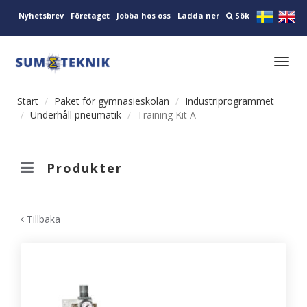
Nyhetsbrev
Företaget
Jobba hos oss
Ladda ner
Sök
Toggl
navig
Start
Paket för gymnasieskolan
Industriprogrammet
Underhåll pneumatik
Training Kit A
Produkter
Tillbaka