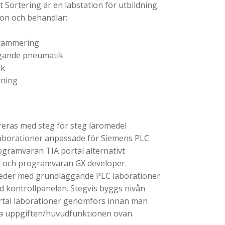
t Sortering är en labstation för utbildning
on och behandlar:
ammering
ande pneumatik
ik
ning
reras med steg för steg läromedel
laborationer anpassade för Siemens PLC
gramvaran TIA portal alternativt
C och programvaran GX developer.
leder med grundläggande PLC laborationer
 kontrollpanelen. Stegvis byggs nivån
ertal laborationer genomförs innan man
ga uppgiften/huvudfunktionen ovan.