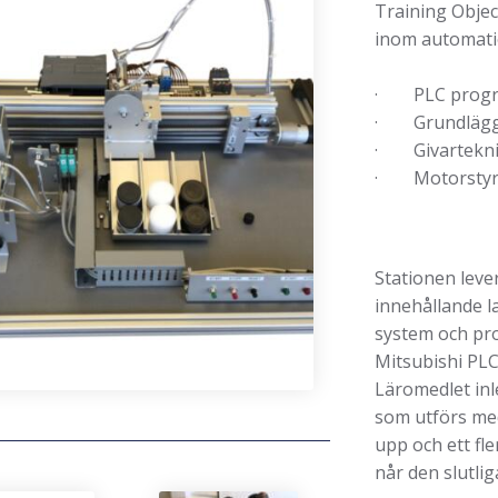
Training Objec
inom automati
· PLC progr
· Grundlägg
· Givartekn
· Motorstyr
Stationen leve
innehållande 
system och pro
Mitsubishi PL
Läromedlet in
som utförs med
upp och ett fl
når den slutli