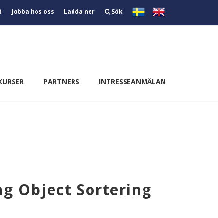
t
Jobba hos oss
Ladda ner
Sök
KURSER
PARTNERS
INTRESSEANMÄLAN
ng Object Sortering