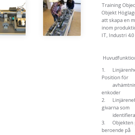
Training Obje
Objekt Höglage
att skapa en m
inom produktio
IT, Industri 4.0
Huvudfunktio
1. Linjärenhe
Position för
avhämtning b
enkoder
2. Linjärenehe
givarna som
identifierar 
3. Objekten pl
beroende på