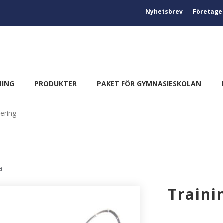
Nyhetsbrev
Företage
NING
PRODUKTER
PAKET FÖR GYMNASIESKOLAN
tering
a
Traini