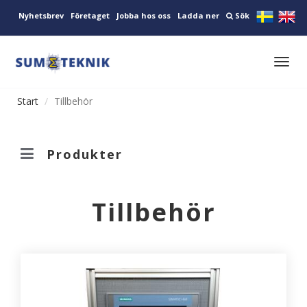
Nyhetsbrev
Företaget
Jobba hos oss
Ladda ner
Sök
Toggl
navig
Start
Tillbehör
Produkter
Tillbehör