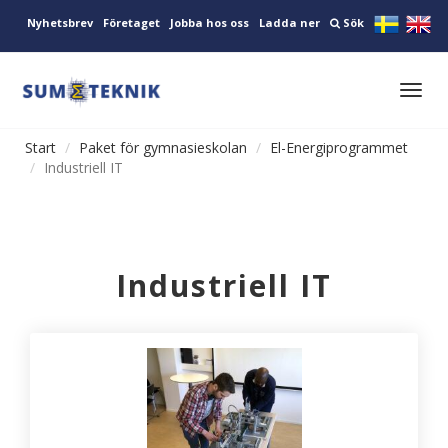
Nyhetsbrev
Företaget
Jobba hos oss
Ladda ner
Sök
Toggl
navig
Start
Paket för gymnasieskolan
El-Energiprogrammet
Industriell IT
Industriell IT